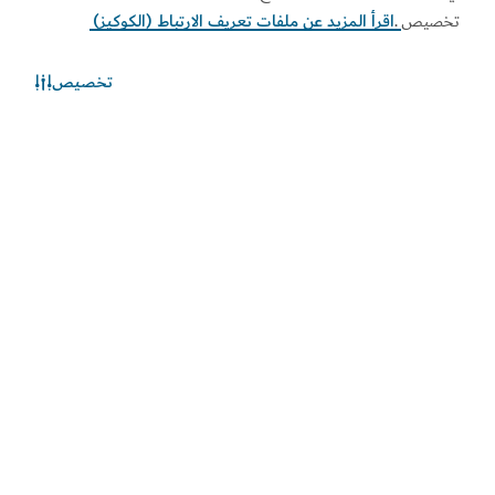
تخصيص
.
اقرأ المزيد عن ملفات تعريف الارتباط (الكوكيز)
تخصيص
الطقس في دبي
المعلومات عن الأحوال الجوية غير متوفرة حالياً. يرجى إعادة المحاولة
لاحقاً.
اكتشف المزيد
اطلع على المستجدات
اطلع على آخر مستجدات القطاعين السياحي والاقتصادي في
دبي