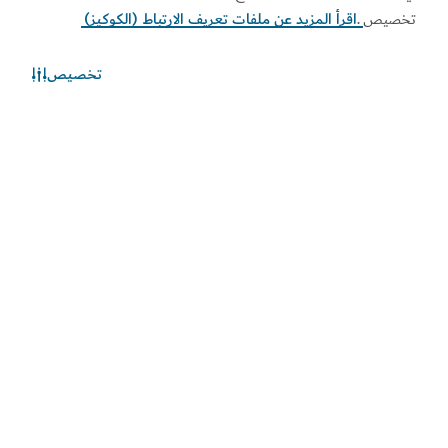
تخصيص
.
اقرأ المزيد عن ملفات تعريف الارتباط (الكوكيز)
تخصيص
الطقس في دبي
المعلومات عن الأحوال الجوية غير متوفرة حالياً. يرجى إعادة المحاولة
لاحقاً.
اكتشف المزيد
اطلع على المستجدات
اطلع على آخر مستجدات القطاعين السياحي والاقتصادي في
دبي