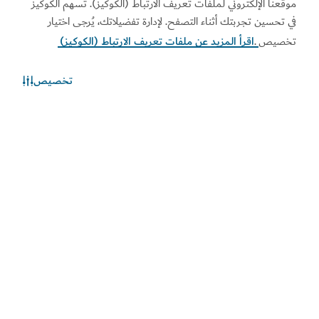
موقعنا الإلكتروني لملفات تعريف الارتباط (الكوكيز). تسهم الكوكيز
في تحسين تجربتك أثناء التصفح. لإدارة تفضيلاتك، يُرجى اختيار
تخصيص
.
اقرأ المزيد عن ملفات تعريف الارتباط (الكوكيز)
تخصيص
الطقس في دبي
المعلومات عن الأحوال الجوية غير متوفرة حالياً. يرجى إعادة المحاولة
لاحقاً.
اكتشف المزيد
اطلع على المستجدات