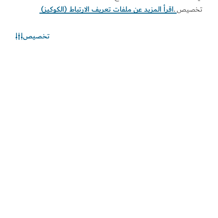
تخصيص
.
اقرأ المزيد عن ملفات تعريف الارتباط (الكوكيز)
تخصيص
الطقس في دبي
المعلومات عن الأحوال الجوية غير متوفرة حالياً. يرجى إعادة المحاولة
لاحقاً.
اكتشف المزيد
اطلع على المستجدات
اطلع على آخر مستجدات القطاعين السياحي والاقتصادي في
دبي