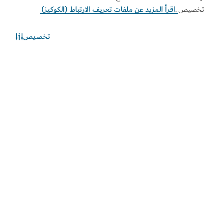
تخصيص
.
اقرأ المزيد عن ملفات تعريف الارتباط (الكوكيز)
تخصيص
الطقس في دبي
المعلومات عن الأحوال الجوية غير متوفرة حالياً. يرجى إعادة المحاولة
لاحقاً.
اكتشف المزيد
اطلع على المستجدات
اطلع على آخر مستجدات القطاعين السياحي والاقتصادي في
دبي