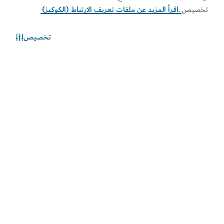
تخصيص
.
اقرأ المزيد عن ملفات تعريف الارتباط (الكوكيز)
تخصيص
الطقس في دبي
المعلومات عن الأحوال الجوية غير متوفرة حالياً. يرجى إعادة المحاولة
لاحقاً.
اكتشف المزيد
اطلع على المستجدات
اطلع على آخر مستجدات القطاعين السياحي والاقتصادي في
دبي