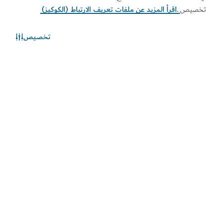
تخصيص
.
اقرأ المزيد عن ملفات تعريف الارتباط (الكوكيز)
تخصيص
الطقس في دبي
المعلومات عن الأحوال الجوية غير متوفرة حالياً. يرجى إعادة المحاولة
لاحقاً.
اكتشف المزيد
اطلع على المستجدات
اطلع على آخر مستجدات القطاعين السياحي والاقتصادي في
دبي