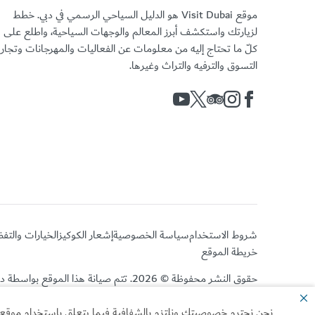
موقع Visit Dubai هو الدليل السياحي الرسمي في دبي. خطط
لزيارتك واستكشف أبرز المعالم والوجهات السياحية، واطلع على
كلّ ما تحتاج إليه من معلومات عن الفعاليات والمهرجانات وتجا
التسوق والترفيه والتراث وغيرها.
شروط الاستخدام
سياسة الخصوصية
إشعار الكوكيز
الخيارات والتف
خريطة الموقع
حقوق النشر محفوظة © 2026. تتم صيانة هذا الموقع بواسطة دائرة الاقتصاد والسياحة بدبي.
نحن نحترم خصوصيتك ونلتزم بالشفافية فيما يتعلق باستخدام موقعنا ا