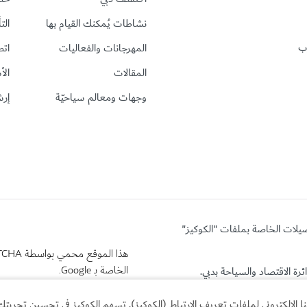
نشاطات يُمكنك القيام بها
الت
رب
المهرجانات والفعاليات
اتص
المقالات
الأ
وجهات ومعالم سياحيّة
إرش
ضيلات الخاصة بملفات "الكوكيز"
هذا الموقع محمي بواسطة reCAPTCHA وتنطبق
الخاصة بـ Google.
لإلكتروني لملفات تعريف الارتباط (الكوكيز). تسهم الكوكيز في تحسين تجربتك 