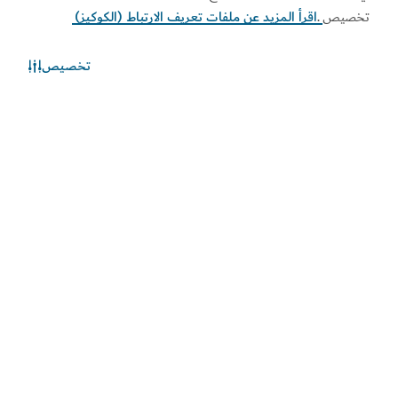
تخصيص
.
اقرأ المزيد عن ملفات تعريف الارتباط (الكوكيز)
تخصيص
الطقس في دبي
المعلومات عن الأحوال الجوية غير متوفرة حالياً. يرجى إعادة المحاولة
لاحقاً.
اكتشف المزيد
اطلع على المستجدات
اطلع على آخر مستجدات القطاعين السياحي والاقتصادي في
دبي