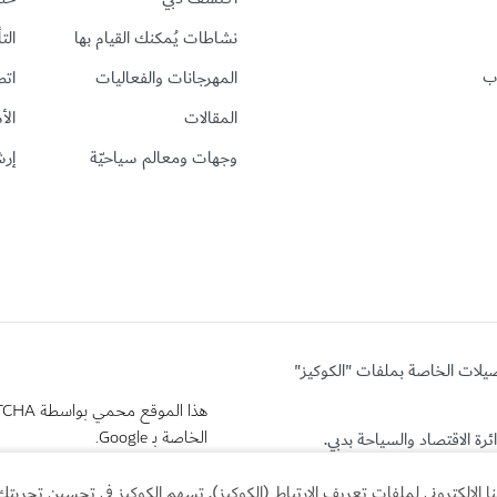
نشاطات يُمكنك القيام بها
الت
رب
المهرجانات والفعاليات
اتص
المقالات
الأ
وجهات ومعالم سياحيّة
إرش
ضيلات الخاصة بملفات "الكوكيز"
هذا الموقع محمي بواسطة reCAPTCHA وتنطبق
الخاصة بـ Google.
لإلكتروني لملفات تعريف الارتباط (الكوكيز). تسهم الكوكيز في تحسين تجربتك 