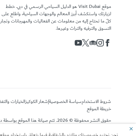
موقع Visit Dubai هو الدليل السياحي الرسمي في دبي. خطط
لزيارتك واستكشف أبرز المعالم والوجهات السياحية، واطلع على
كلّ ما تحتاج إليه من معلومات عن الفعاليات والمهرجانات وتجا
التسوق والترفيه والتراث وغيرها.
شروط الاستخدام
سياسة الخصوصية
إشعار الكوكيز
الخيارات والتف
خريطة الموقع
حقوق النشر محفوظة © 2026. تتم صيانة هذا الموقع بواسطة دائرة الاقتصاد والسياحة بدبي.
نحن نحترم خصوصيتك ونلتزم بالشفافية فيما يتعلق باستخدام موقعنا ا