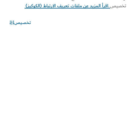
تخصيص
.
اقرأ المزيد عن ملفات تعريف الارتباط (الكوكيز)
تخصيص
الطقس في دبي
المعلومات عن الأحوال الجوية غير متوفرة حالياً. يرجى إعادة المحاولة
لاحقاً.
اكتشف المزيد
اطلع على المستجدات
اطلع على آخر مستجدات القطاعين السياحي والاقتصادي في
دبي