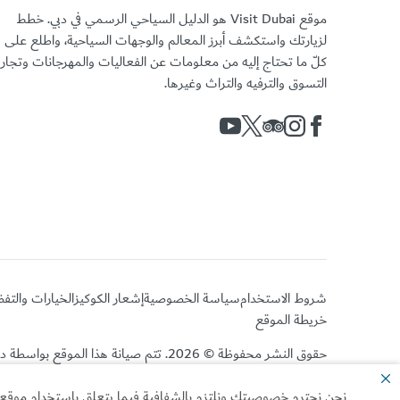
موقع Visit Dubai هو الدليل السياحي الرسمي في دبي. خطط
لزيارتك واستكشف أبرز المعالم والوجهات السياحية، واطلع على
كلّ ما تحتاج إليه من معلومات عن الفعاليات والمهرجانات وتجا
التسوق والترفيه والتراث وغيرها.
شروط الاستخدام
سياسة الخصوصية
إشعار الكوكيز
الخيارات والتف
خريطة الموقع
حقوق النشر محفوظة © 2026. تتم صيانة هذا الموقع بواسطة دائرة الاقتصاد والسياحة بدبي.
نحن نحترم خصوصيتك ونلتزم بالشفافية فيما يتعلق باستخدام موقعنا ا