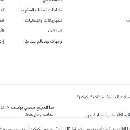
نشاطات يُمكنك القيام بها
الت
رب
المهرجانات والفعاليات
اتص
المقالات
الأ
وجهات ومعالم سياحيّة
إرش
ضيلات الخاصة بملفات "الكوكيز"
هذا الموقع محمي بواسطة reCAPTCHA وتنطبق
الخاصة بـ Google.
لإلكتروني لملفات تعريف الارتباط (الكوكيز). تسهم الكوكيز في تحسين تجربتك 