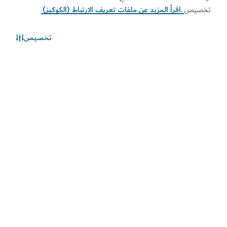
تخصيص
.
اقرأ المزيد عن ملفات تعريف الارتباط (الكوكيز)
تخصيص
الطقس في دبي
المعلومات عن الأحوال الجوية غير متوفرة حالياً. يرجى إعادة المحاولة
لاحقاً.
اكتشف المزيد
اطلع على المستجدات
اطلع على آخر مستجدات القطاعين السياحي والاقتصادي في
دبي