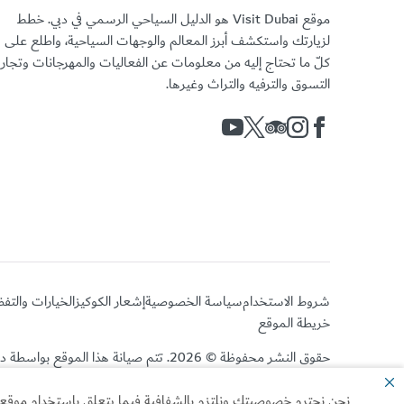
موقع Visit Dubai هو الدليل السياحي الرسمي في دبي. خطط
لزيارتك واستكشف أبرز المعالم والوجهات السياحية، واطلع على
كلّ ما تحتاج إليه من معلومات عن الفعاليات والمهرجانات وتجا
التسوق والترفيه والتراث وغيرها.
شروط الاستخدام
سياسة الخصوصية
إشعار الكوكيز
الخيارات والتف
خريطة الموقع
حقوق النشر محفوظة © 2026. تتم صيانة هذا الموقع بواسطة دائرة الاقتصاد والسياحة بدبي.
نحن نحترم خصوصيتك ونلتزم بالشفافية فيما يتعلق باستخدام موقعنا ا