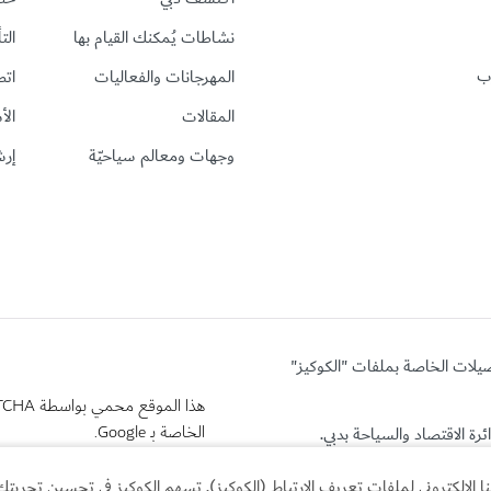
نشاطات يُمكنك القيام بها
الت
رب
المهرجانات والفعاليات
اتص
المقالات
الأ
وجهات ومعالم سياحيّة
إرش
ضيلات الخاصة بملفات "الكوكيز"
هذا الموقع محمي بواسطة reCAPTCHA وتنطبق
الخاصة بـ Google.
لإلكتروني لملفات تعريف الارتباط (الكوكيز). تسهم الكوكيز في تحسين تجربتك 