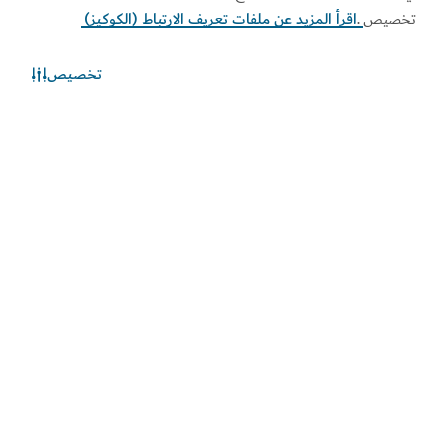
تخصيص
.
اقرأ المزيد عن ملفات تعريف الارتباط (الكوكيز)
تخصيص
الطقس في دبي
المعلومات عن الأحوال الجوية غير متوفرة حالياً. يرجى إعادة المحاولة
لاحقاً.
اكتشف المزيد
اطلع على المستجدات
اطلع على آخر مستجدات القطاعين السياحي والاقتصادي في
دبي