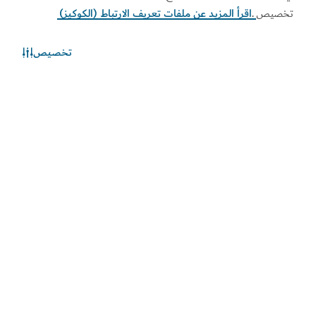
تخصيص
.
اقرأ المزيد عن ملفات تعريف الارتباط (الكوكيز)
تخصيص
الطقس في دبي
المعلومات عن الأحوال الجوية غير متوفرة حالياً. يرجى إعادة المحاولة
لاحقاً.
اكتشف المزيد
اطلع على المستجدات
اطلع على آخر مستجدات القطاعين السياحي والاقتصادي في
دبي