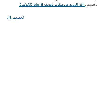
تخصيص
.
اقرأ المزيد عن ملفات تعريف الارتباط (الكوكيز)
تخصيص
الطقس في دبي
المعلومات عن الأحوال الجوية غير متوفرة حالياً. يرجى إعادة المحاولة
لاحقاً.
اكتشف المزيد
اطلع على المستجدات
اطلع على آخر مستجدات القطاعين السياحي والاقتصادي في
دبي