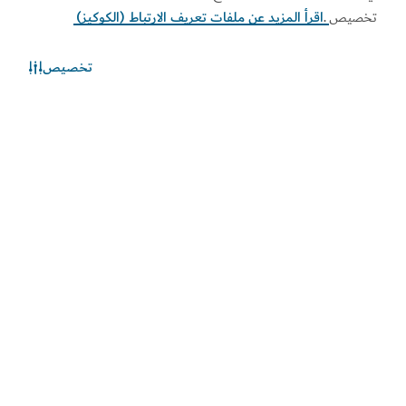
تخصيص
.
اقرأ المزيد عن ملفات تعريف الارتباط (الكوكيز)
تخصيص
الطقس في دبي
المعلومات عن الأحوال الجوية غير متوفرة حالياً. يرجى إعادة المحاولة
لاحقاً.
اكتشف المزيد
اطلع على المستجدات
اطلع على آخر مستجدات القطاعين السياحي والاقتصادي في
دبي