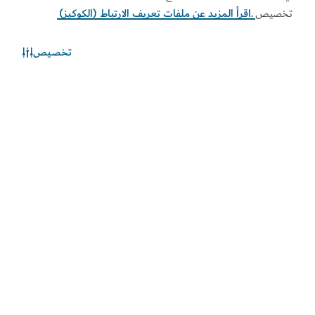
تخصيص
.
اقرأ المزيد عن ملفات تعريف الارتباط (الكوكيز)
تخصيص
الطقس في دبي
المعلومات عن الأحوال الجوية غير متوفرة حالياً. يرجى إعادة المحاولة
لاحقاً.
اكتشف المزيد
اطلع على المستجدات
اطلع على آخر مستجدات القطاعين السياحي والاقتصادي في
دبي