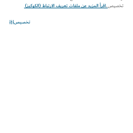
تخصيص
.
اقرأ المزيد عن ملفات تعريف الارتباط (الكوكيز)
تخصيص
الطقس في دبي
المعلومات عن الأحوال الجوية غير متوفرة حالياً. يرجى إعادة المحاولة
لاحقاً.
اكتشف المزيد
اطلع على المستجدات
اطلع على آخر مستجدات القطاعين السياحي والاقتصادي في
دبي