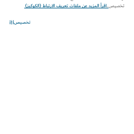
تخصيص
.
اقرأ المزيد عن ملفات تعريف الارتباط (الكوكيز)
تخصيص
الطقس في دبي
المعلومات عن الأحوال الجوية غير متوفرة حالياً. يرجى إعادة المحاولة
لاحقاً.
اكتشف المزيد
اطلع على المستجدات
اطلع على آخر مستجدات القطاعين السياحي والاقتصادي في
دبي