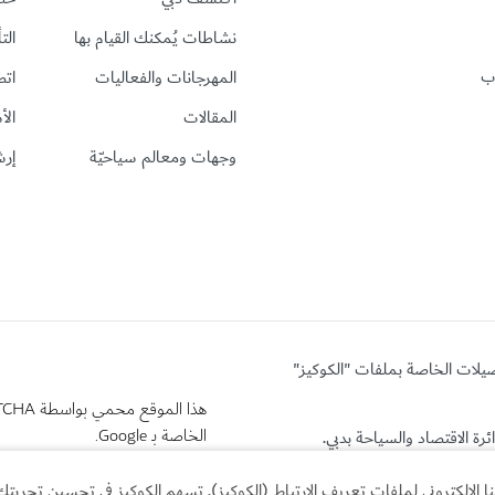
نشاطات يُمكنك القيام بها
الت
رب
المهرجانات والفعاليات
اتص
المقالات
الأ
وجهات ومعالم سياحيّة
إرش
ضيلات الخاصة بملفات "الكوكيز"
هذا الموقع محمي بواسطة reCAPTCHA وتنطبق
الخاصة بـ Google.
لإلكتروني لملفات تعريف الارتباط (الكوكيز). تسهم الكوكيز في تحسين تجربتك 