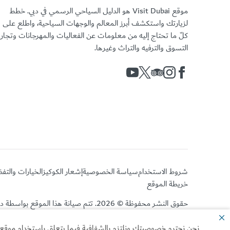
موقع Visit Dubai هو الدليل السياحي الرسمي في دبي. خطط
لزيارتك واستكشف أبرز المعالم والوجهات السياحية، واطلع على
كلّ ما تحتاج إليه من معلومات عن الفعاليات والمهرجانات وتجا
التسوق والترفيه والتراث وغيرها.
شروط الاستخدام
سياسة الخصوصية
إشعار الكوكيز
الخيارات والتف
خريطة الموقع
حقوق النشر محفوظة © 2026. تتم صيانة هذا الموقع بواسطة دائرة الاقتصاد والسياحة بدبي.
نحن نحترم خصوصيتك ونلتزم بالشفافية فيما يتعلق باستخدام موقعنا ا