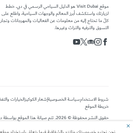
موقع Visit Dubai هو الدليل السياحي الرسمي في دبي. خطط
لزيارتك واستكشف أبرز المعالم والوجهات السياحية، واطلع على
كلّ ما تحتاج إليه من معلومات عن الفعاليات والمهرجانات وتجا
التسوق والترفيه والتراث وغيرها.
شروط الاستخدام
سياسة الخصوصية
إشعار الكوكيز
الخيارات والتف
خريطة الموقع
حقوق النشر محفوظة © 2026. تتم صيانة هذا الموقع بواسطة دائرة الاقتصاد والسياحة بدبي.
نحن نحترم خصوصيتك ونلتزم بالشفافية فيما يتعلق باستخدام موقعنا ا