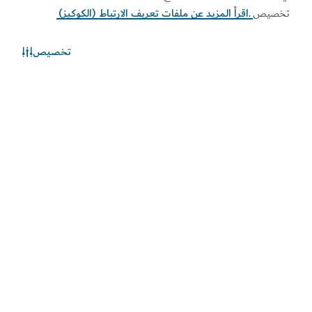
تخصيص
.
اقرأ المزيد عن ملفات تعريف الارتباط (الكوكيز)
تخصيص
الطقس في دبي
المعلومات عن الأحوال الجوية غير متوفرة حالياً. يرجى إعادة المحاولة
لاحقاً.
اكتشف المزيد
اطلع على المستجدات
اطلع على آخر مستجدات القطاعين السياحي والاقتصادي في
دبي