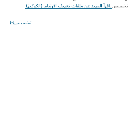
تخصيص
.
اقرأ المزيد عن ملفات تعريف الارتباط (الكوكيز)
تخصيص
الطقس في دبي
المعلومات عن الأحوال الجوية غير متوفرة حالياً. يرجى إعادة المحاولة
لاحقاً.
اكتشف المزيد
اطلع على المستجدات
اطلع على آخر مستجدات القطاعين السياحي والاقتصادي في
دبي