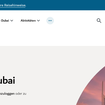
ere Reisehinweise
.
e Dubai
Aktivitäten
ubai
nzuloggen
oder zu