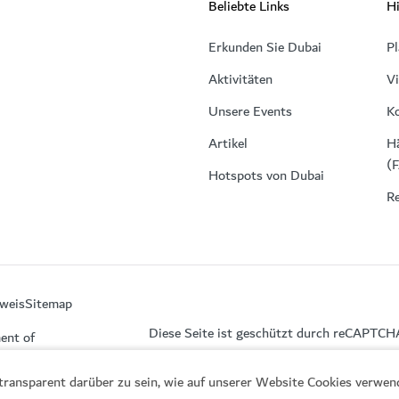
Beliebte Links
Hi
Erkunden Sie Dubai
Pl
Aktivitäten
V
Unsere Events
K
Artikel
Hä
(
Hotspots von Dubai
Re
weis
Sitemap
Diese Seite ist geschützt durch reCAPTCH
ent of
, transparent darüber zu sein, wie auf unserer Website Cookies verwe