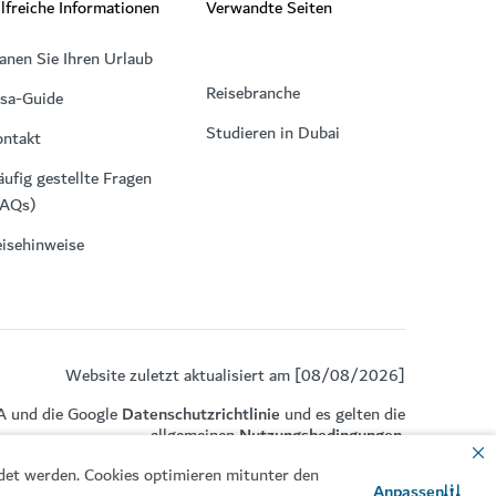
lfreiche Informationen
Verwandte Seiten
anen Sie Ihren Urlaub
Reisebranche
isa-Guide
Studieren in Dubai
ontakt
ufig gestellte Fragen
FAQs)
isehinweise
Website zuletzt aktualisiert am [08/08/2026]
A und die Google
Datenschutzrichtlinie
und es gelten die
allgemeinen
Nutzungsbedingungen
.
ndet werden. Cookies optimieren mitunter den
Anpassen