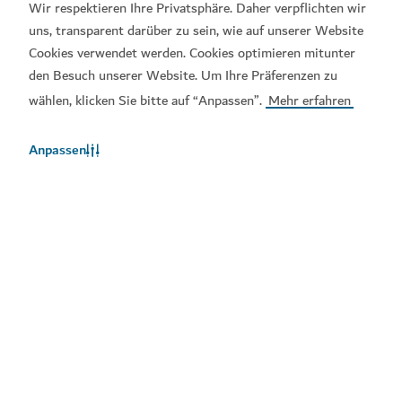
Wir respektieren Ihre Privatsphäre. Daher verpflichten wir
uns, transparent darüber zu sein, wie auf unserer Website
Cookies verwendet werden. Cookies optimieren mitunter
den Besuch unserer Website. Um Ihre Präferenzen zu
wählen, klicken Sie bitte auf “Anpassen”.
Mehr erfahren
Anpassen
Das Wetter in Dubai
Diese Wetterinformationen sind derzeit nicht verfügbar. Bitte
versuchen Sie es später noch einmal.
Mehr erfarhren