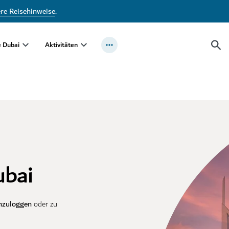
ere Reisehinweise
.
e Dubai
Aktivitäten
ubai
nzuloggen
oder zu