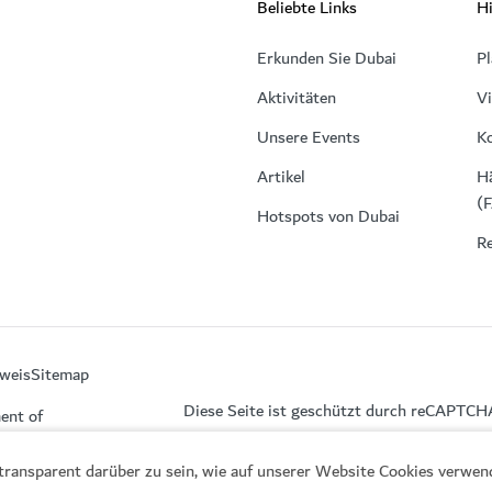
Beliebte Links
Hi
Erkunden Sie Dubai
Pl
Aktivitäten
V
Unsere Events
K
Artikel
Hä
(
Hotspots von Dubai
Re
weis
Sitemap
Diese Seite ist geschützt durch reCAPTCH
ent of
, transparent darüber zu sein, wie auf unserer Website Cookies verwe