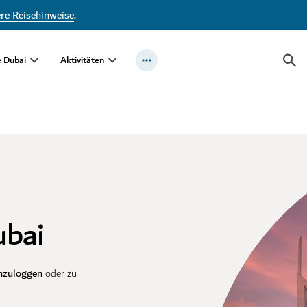
ere Reisehinweise
.
e Dubai
Aktivitäten
ubai
nzuloggen
oder zu