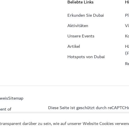
Beliebte Links
Hi
Erkunden Sie Dubai
Pl
Aktivitäten
V
Unsere Events
K
Artikel
Hä
(
Hotspots von Dubai
Re
weis
Sitemap
Diese Seite ist geschützt durch reCAPTCH
ent of
, transparent darüber zu sein, wie auf unserer Website Cookies verwe