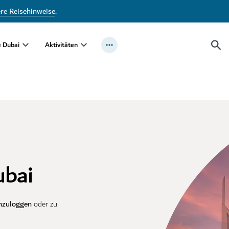
ere Reisehinweise
.
e Dubai
Aktivitäten
ubai
nzuloggen
oder zu