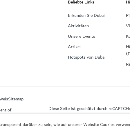
Beliebte Links
Hi
Erkunden Sie Dubai
Pl
Aktivitäten
V
Unsere Events
K
Artikel
Hä
(
Hotspots von Dubai
Re
weis
Sitemap
Diese Seite ist geschützt durch reCAPTCH
ent of
, transparent darüber zu sein, wie auf unserer Website Cookies verwe