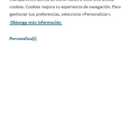
cookies. Cookies mejora tu experiencia de navegación. Para
gestionar tus preferencias, selecciona «Personalizar».
Obtenga más información
Personaliza
El tiempo en Dubái
En este momento, no hay información del tiempo disponible.
Consulte de nuevo más tarde.
Más información