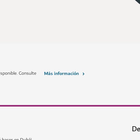
sponible. Consulte
Más información
De
é hacer en Dubái