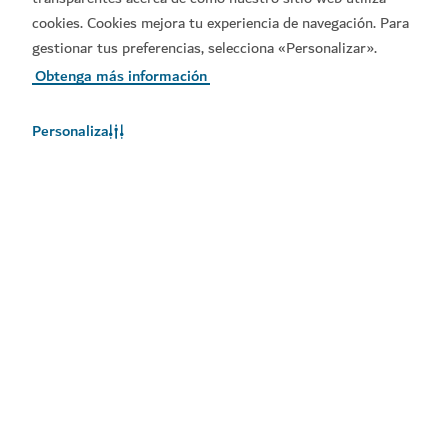
cookies. Cookies mejora tu experiencia de navegación. Para
gestionar tus preferencias, selecciona «Personalizar».
Obtenga más información
Personaliza
El tiempo en Dubái
En este momento, no hay información del tiempo disponible.
Consulte de nuevo más tarde.
Más información