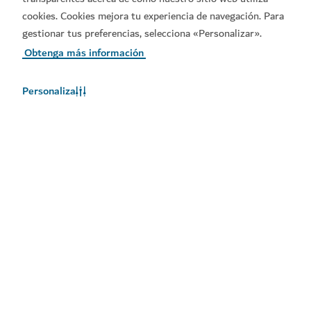
cookies. Cookies mejora tu experiencia de navegación. Para
gestionar tus preferencias, selecciona «Personalizar».
Obtenga más información
Personaliza
El tiempo en Dubái
En este momento, no hay información del tiempo disponible.
Consulte de nuevo más tarde.
Más información