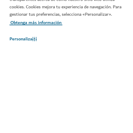
cookies. Cookies mejora tu experiencia de navegación. Para
gestionar tus preferencias, selecciona «Personalizar».
Obtenga más información
Personaliza
El tiempo en Dubái
En este momento, no hay información del tiempo disponible.
Consulte de nuevo más tarde.
Más información