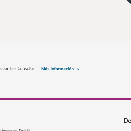
sponible. Consulte
Más información
De
é hacer en Dubái