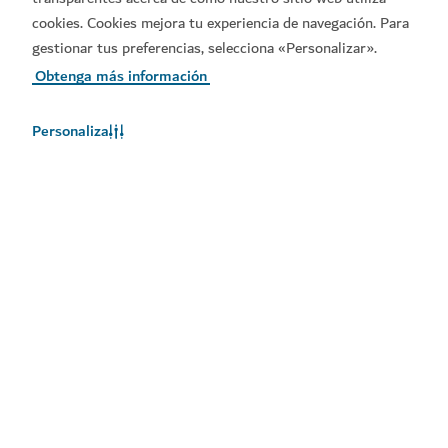
cookies. Cookies mejora tu experiencia de navegación. Para
gestionar tus preferencias, selecciona «Personalizar».
Obtenga más información
Personaliza
El tiempo en Dubái
En este momento, no hay información del tiempo disponible.
Consulte de nuevo más tarde.
Más información