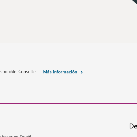
sponible. Consulte
Más información
De
é hacer en Dubái