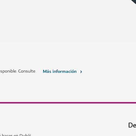
sponible. Consulte
Más información
De
é hacer en Dubái