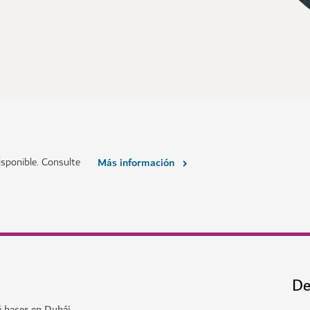
sponible. Consulte
Más información
De
é hacer en Dubái