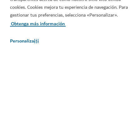
cookies. Cookies mejora tu experiencia de navegación. Para
gestionar tus preferencias, selecciona «Personalizar».
Obtenga más información
Personaliza
El tiempo en Dubái
En este momento, no hay información del tiempo disponible.
Consulte de nuevo más tarde.
Más información