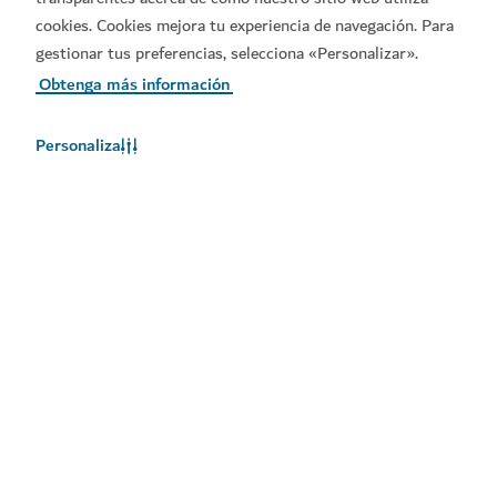
cookies. Cookies mejora tu experiencia de navegación. Para
gestionar tus preferencias, selecciona «Personalizar».
Obtenga más información
Personaliza
El tiempo en Dubái
En este momento, no hay información del tiempo disponible.
Consulte de nuevo más tarde.
Más información