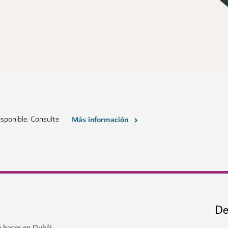
sponible. Consulte
Más información
De
é hacer en Dubái