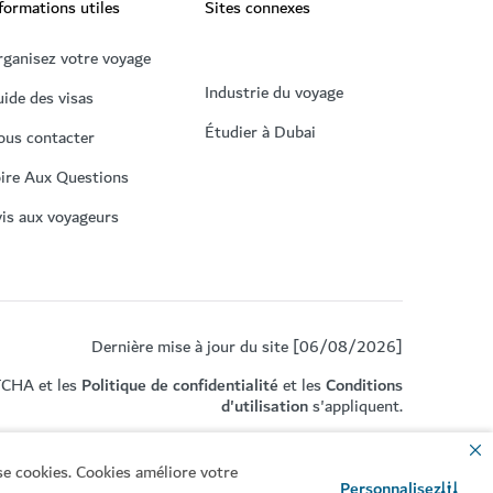
formations utiles
Sites connexes
ganisez votre voyage
Industrie du voyage
ide des visas
Étudier à Dubai
ous contacter
ire Aux Questions
is aux voyageurs
Dernière mise à jour du site [06/08/2026]
TCHA et les
Politique de confidentialité
et les
Conditions
d'utilisation
s'appliquent.
se cookies. Cookies améliore votre
Personnalisez