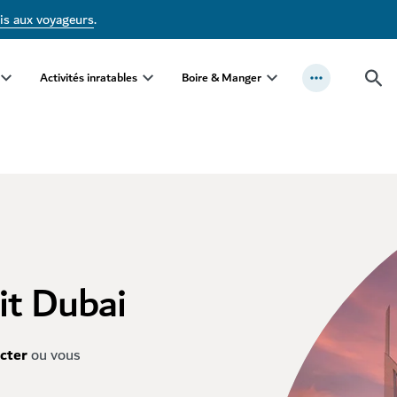
is aux voyageurs
.
Activités inratables
Boire & Manger
it Dubai
cter
ou vous