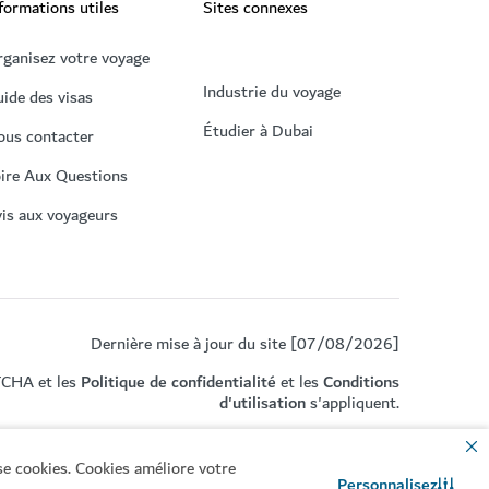
formations utiles
Sites connexes
ganisez votre voyage
Industrie du voyage
ide des visas
Étudier à Dubai
ous contacter
ire Aux Questions
is aux voyageurs
Dernière mise à jour du site [07/08/2026]
TCHA et les
Politique de confidentialité
et les
Conditions
d'utilisation
s'appliquent.
se cookies. Cookies améliore votre
Personnalisez