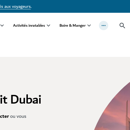
is aux voyageurs
.
Activités inratables
Boire & Manger
it Dubai
cter
ou vous