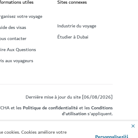
formations utiles
Sites connexes
ganisez votre voyage
Industrie du voyage
ide des visas
Étudier à Dubai
ous contacter
ire Aux Questions
is aux voyageurs
Dernière mise à jour du site [06/08/2026]
TCHA et les
Politique de confidentialité
et les
Conditions
d'utilisation
s'appliquent.
se cookies. Cookies améliore votre
Personnalisez