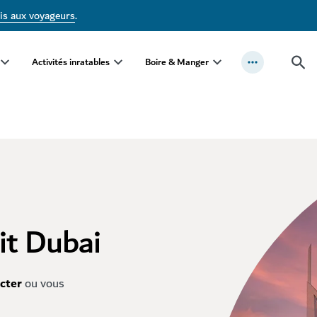
is aux voyageurs
.
Activités inratables
Boire & Manger
it Dubai
cter
ou vous