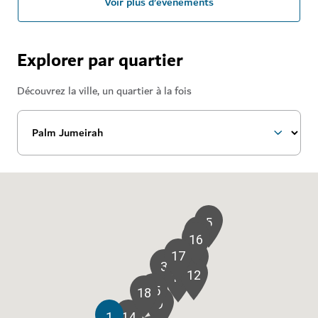
Voir plus d’événements
Explorer par quartier
Découvrez la ville, un quartier à la fois
5
8
16
17
6
11
3
2
12
10
15
18
9
1
14