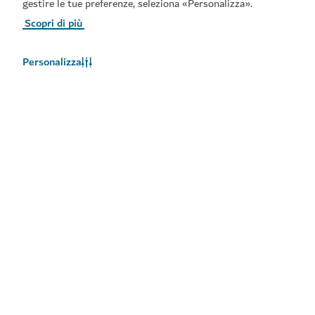
gestire le tue preferenze, seleziona «Personalizza».
Scopri di più
Personalizza
Meteo a Dubai
Le informazioni sul meteo non sono disponibili in questo
momento. Riprovare più tardi.
Maggiori informazioni
Rimani aggiornato