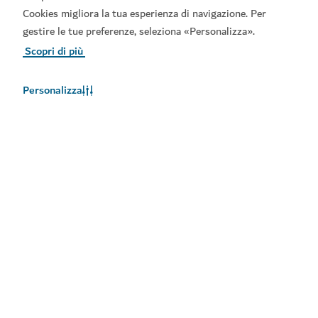
Cookies migliora la tua esperienza di navigazione. Per
gestire le tue preferenze, seleziona «Personalizza».
Scopri di più
Personalizza
Meteo a Dubai
Le informazioni sul meteo non sono disponibili in questo
momento. Riprovare più tardi.
Maggiori informazioni