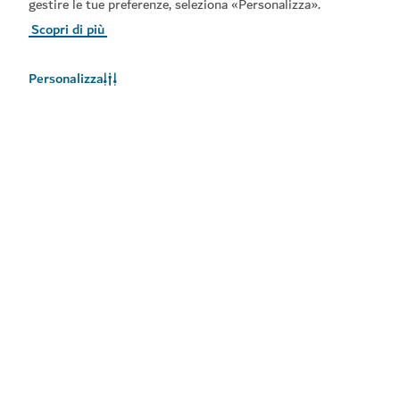
gestire le tue preferenze, seleziona «Personalizza».
Scopri di più
Personalizza
Meteo a Dubai
Le informazioni sul meteo non sono disponibili in questo
momento. Riprovare più tardi.
Maggiori informazioni
Rimani aggiornato